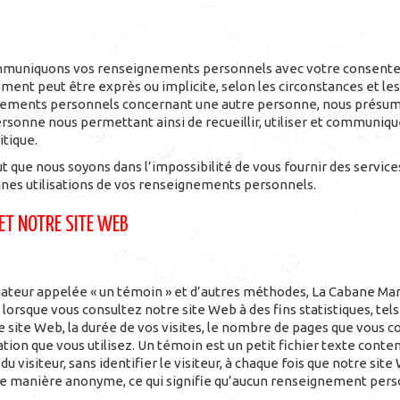
communiquons vos renseignements personnels avec votre consentem
ent peut être exprès ou implicite, selon les circonstances et les 
ments personnels concernant une autre personne, nous présum
rsonne nous permettant ainsi de recueillir, utiliser et communi
tique.
ut que nous soyons dans l’impossibilité de vous fournir des services
ines utilisations de vos renseignements personnels.
 ET NOTRE SITE WEB
igateur appelée « un témoin » et d’autres méthodes, La Cabane Mar
rsque vous consultez notre site Web à des fins statistiques, tel
e site Web, la durée de vos visites, le nombre de pages que vous c
tion que vous utilisez. Un témoin est un petit fichier texte conte
du visiteur, sans identifier le visiteur, à chaque fois que notre sit
e manière anonyme, ce qui signifie qu’aucun renseignement perso