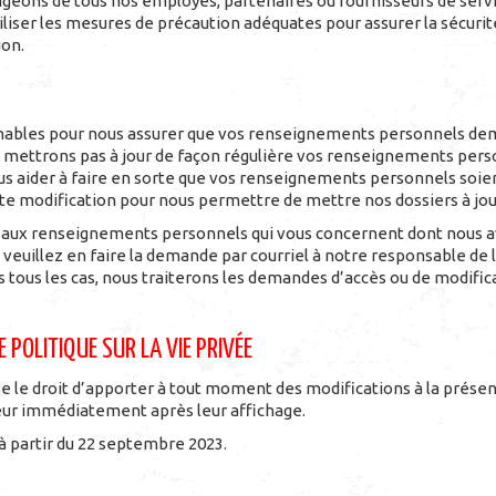
igeons de tous nos employés, partenaires ou fournisseurs de servic
ser les mesures de précaution adéquates pour assurer la sécurité 
ion.
onnables pour nous assurer que vos renseignements personnels de
e mettrons pas à jour de façon régulière vos renseignements perso
ous aider à faire en sorte que vos renseignements personnels soient
te modification pour nous permettre de mettre nos dossiers à jou
 aux renseignements personnels qui vous concernent dont nous avo
 veuillez en faire la demande par courriel à notre responsable de l
ns tous les cas, nous traiterons les demandes d’accès ou de modif
 POLITIQUE SUR LA VIE PRIVÉE
 le droit d’apporter à tout moment des modifications à la présent
eur immédiatement après leur affichage.
à partir du 22 septembre 2023.