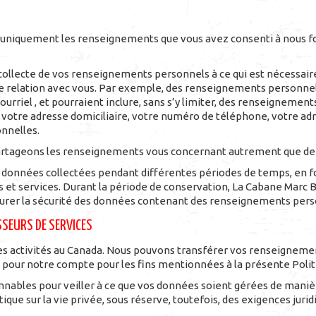
 uniquement les renseignements que vous avez consenti à nous fo
collecte de vos renseignements personnels à ce qui est nécessaire
re relation avec vous. Par exemple, des renseignements personnels
rriel , et pourraient inclure, sans s’y limiter, des renseignemen
 votre adresse domiciliaire, votre numéro de téléphone, votre ad
nnelles.
artageons les renseignements vous concernant autrement que de l
données collectées pendant différentes périodes de temps, en fon
its et services. Durant la période de conservation, La Cabane Mar
surer la sécurité des données contenant des renseignements pers
SEURS DE SERVICES
s activités au Canada. Nous pouvons transférer vos renseigneme
t pour notre compte pour les fins mentionnées à la présente Polit
ables pour veiller à ce que vos données soient gérées de manièr
ique sur la vie privée, sous réserve, toutefois, des exigences juri