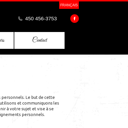
FRANÇAIS
450 456-3753
Facebook
page
urs
Contact
opens
in
new
window
 personnels. Le but de cette
s, utilisons et communiquons les
 à votre sujet et vise à se
seignements personnels.