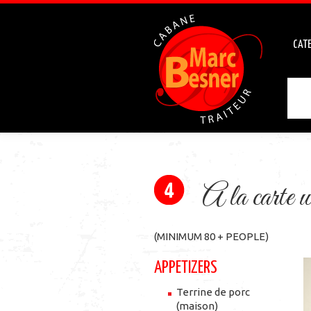
CATE
A la carte w
(MINIMUM 80 + PEOPLE)
APPETIZERS
Terrine de porc
(maison)