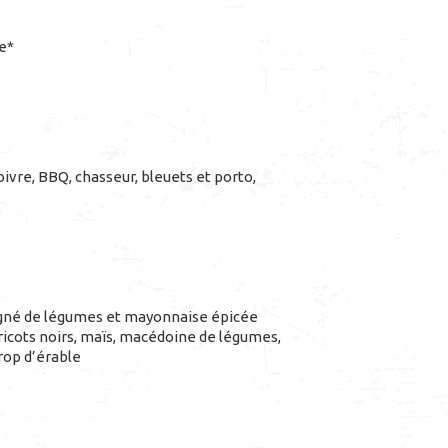
e*
oivre, BBQ, chasseur, bleuets et porto,
gné de légumes et mayonnaise épicée
ricots noirs, maïs, macédoine de légumes,
rop d’érable