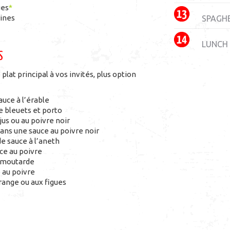
ues
*
rines
SPAGH
LUNCH
S
lat principal à vos invités, plus option
auce à l’érable
ce bleuets et porto
jus ou au poivre noir
ans une sauce au poivre noir
e sauce à l’aneth
ce au poivre
a moutarde
 au poivre
range ou aux figues