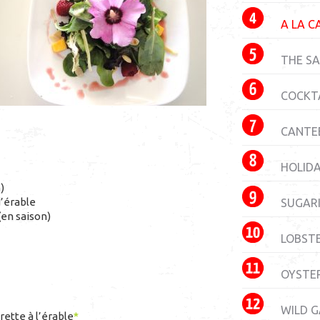
A LA C
THE S
COCKTA
CANTE
HOLID
)
d’érable
SUGARI
en saison)
LOBST
OYSTE
WILD 
rette à l’érable
*