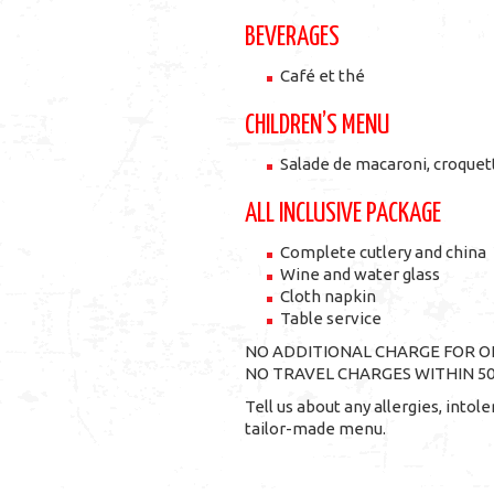
BEVERAGES
Café et thé
CHILDREN’S MENU
Salade de macaroni, croquett
ALL INCLUSIVE PACKAGE
Complete cutlery and china
Wine and water glass
Cloth napkin
Table service
NO ADDITIONAL CHARGE FOR ON
NO TRAVEL CHARGES WITHIN 5
Tell us about any allergies, into
tailor-made menu.